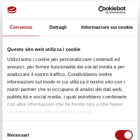
La tecnologia è stata testata in reali
situazioni di esercizio, utilizzando un'ampia
varietà di carte igieniche, convenzionali e
Consenso
Dettagli
Informazioni sui cookie
strutturate. E, grazie alla collaborazione di
alcuni clienti, Futura ha verificato il processo
Questo sito web utilizza i cookie
produttivo sia in condizioni di clima caldo e
umido, sia in condizioni diametralmente
Utilizziamo i cookie per personalizzare contenuti ed
annunci, per fornire funzionalità dei social media e per
opposte di clima freddo e secco, testando
analizzare il nostro traffico. Condividiamo inoltre
anche le diverse qualità di acqua disponibili.
informazioni sul modo in cui utilizza il nostro sito con i
Tutte le verifiche hanno sistematicamente
nostri partner che si occupano di analisi dei dati web,
confermato le performance di JOI Hydro-
pubblicità e social media, i quali potrebbero combinarle
Bond, anche con carte a 3 e 4 veli. Il risultato
con altre informazioni che ha fornito loro o che hanno
finale è un prodotto più igienico, morbido e
raccolto dal suo utilizzo dei loro servizi.
sostenibile, sia dal punto di vista ambientale
che economico, per il produttore.
Selezione
Necessari
del