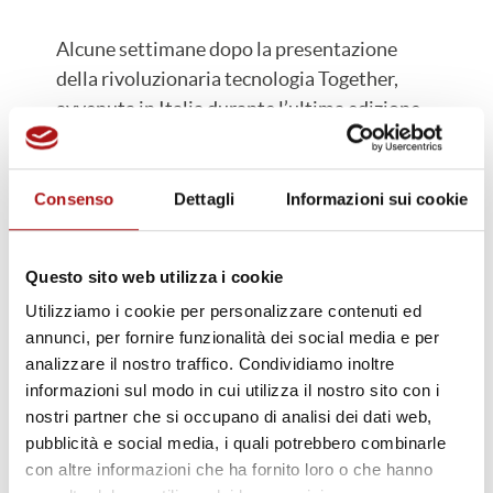
Alcune settimane dopo la presentazione
della rivoluzionaria tecnologia Together,
avvenuta in Italia durante l’ultima edizione
del MIAC, Futura ha ricevuto i primi due
ordini per questa soluzione integrata capace
di unire per la prima volta converting e
Consenso
Dettagli
Informazioni sui cookie
packaging. Un progetto innovativo nato
dalla partnership tecnica di Futura con
Questo sito web utilizza i cookie
Plusline, annunciata nello stesso ottobre
Utilizziamo i cookie per personalizzare contenuti ed
2019.
annunci, per fornire funzionalità dei social media e per
I nomi dei clienti non possono essere svelati
analizzare il nostro traffico. Condividiamo inoltre
per ragioni di riservatezza, ma lo start up è
informazioni sul modo in cui utilizza il nostro sito con i
previsto entro la fine del 2020.
nostri partner che si occupano di analisi dei dati web,
pubblicità e social media, i quali potrebbero combinarle
La partnership tecnica di Futura con Plusline
con altre informazioni che ha fornito loro o che hanno
mira a sviluppare concetti rivoluzionari che