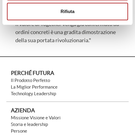
affermato Piero Ceccon, CEO di Futura. "Il
Rifiuta
fatto che, a così poca distanza dal suo lancio,
il valore di Together venga già confermato da
ordini concreti è una gradita dimostrazione
della sua portata rivoluzionaria."
PERCHÉ FUTURA
Il Prodotto Perfetto
La Miglior Performance
Technology Leadership
AZIENDA
Missione Visione e Valori
Storia e leadership
Persone