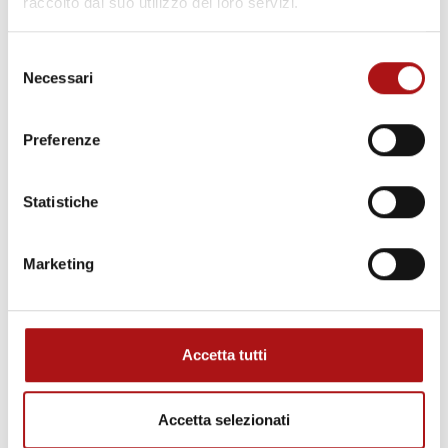
raccolto dal suo utilizzo dei loro servizi.
cambiano concretamente le regole del gioco
nei processi produttivi; il primo è Together, il
Selezione
sistema integrato rivoluzionario
Necessari
del
per convertire i log in pacchi di prodotto
consenso
finito pronti per lo scaffale.
Preferenze
Together può essere installato su qualsiasi
impianto di converting, esistente o nuovo,
Statistiche
non necessariamente realizzato da Futura,
aprendo opportunità sia per chi dovrà
Marketing
allestire nuovi stabilimenti, sia per coloro
che vorranno rendere più efficienti le proprie
linee.
Accetta tutti
"Il mercato è sempre interessato, ma
naturalmente anche prudente, riguardo
alle innovazioni che rappresentano step
Accetta selezionati
evolutivi rispetto agli standard", ha