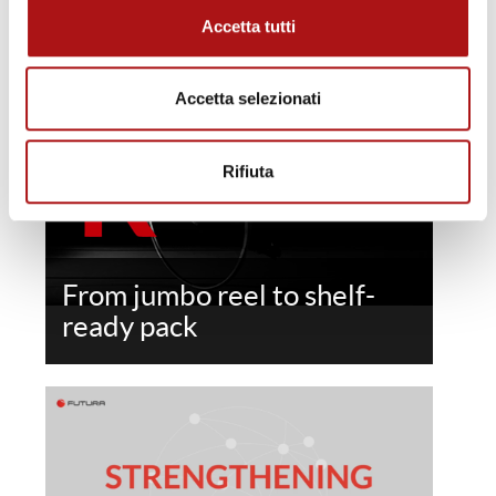
Futura presents Camallo
Accetta tutti
Accetta selezionati
Rifiuta
From jumbo reel to shelf-
ready pack