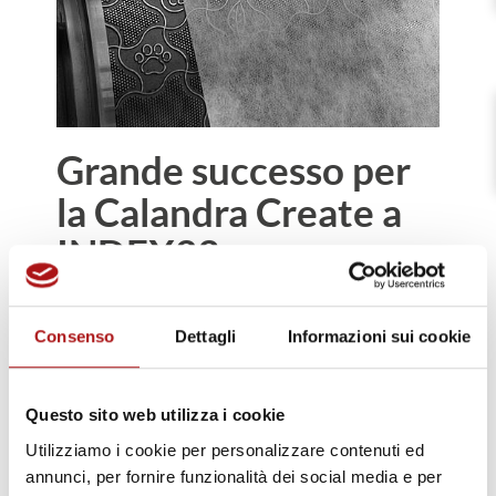
Grande successo per
la Calandra Create a
INDEX23
Aprile, 2023
Consenso
Dettagli
Informazioni sui cookie
Siamo orgogliosi del grande successo
riscontato a INDEX 2023 da Create, la
Calandra thermal bonding pin-to-pin per il
Questo sito web utilizza i cookie
Nonwoven che consente il coesionamento
Utilizziamo i cookie per personalizzare contenuti ed
del velo senza degradare il materiale.
annunci, per fornire funzionalità dei social media e per