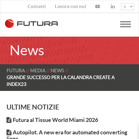
Contatti
Lavora con noi
Toggle
naviga
News
FUTURA
MEDIA
NEWS
GRANDE SUCCESSO PER LA CALANDRA CREATE A
INDEX23
ULTIME NOTIZIE
Futura al Tissue World Miami 2026
Autopilot. A new era for automated converting
lines.