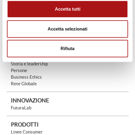
Accetta tutti
PERCHÉ FUTURA
Il Prodotto Perfetto
La Miglior Performance
Accetta selezionati
Technology Leadership
Rifiuta
AZIENDA
Missione Visione e Valori
Storia e leadership
Persone
Business Ethics
Rete Globale
INNOVAZIONE
FuturaLab
PRODOTTI
Linee Consumer