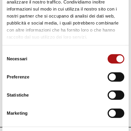
analizzare il nostro traffico. Condividiamo inoltre
Create grazie alla saldatura termica coesiona
informazioni sul modo in cui utilizza il nostro sito con i
il materiale solo nei punti di contatto
nostri partner che si occupano di analisi dei dati web,
mantenendo intatte la sofficità e il volume
pubblicità e social media, i quali potrebbero combinarle
del prodotto.
con altre informazioni che ha fornito loro o che hanno
raccolto dal suo utilizzo dei loro servizi.
Create inoltre può raggiungere una velocità
di 1000metri al minuto con costi energetici
Selezione
radicalmente inferiori rispetto ad altre
Necessari
del
tecnologie.
consenso
La nostra linea pilota vi aspetta, pronta per
Preferenze
le dimostrazioni tecniche live.
Per informazioni o
Statistiche
prenotazioni:
colombinim@futuraconverting.com
Marketing